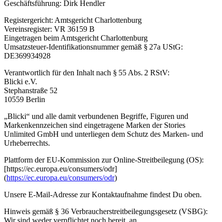
Geschäftsführung: Dirk Hendler
Registergericht: Amtsgericht Charlottenburg
Vereinsregister: VR 36159 B
Eingetragen beim Amtsgericht Charlottenburg
Umsatzsteuer-Identifikationsnummer gemäß § 27a UStG:
DE369934928
Verantwortlich für den Inhalt nach § 55 Abs. 2 RStV:
Blicki e.V.
Stephanstraße 52
10559 Berlin
„Blicki“ und alle damit verbundenen Begriffe, Figuren und
Markenkennzeichen sind eingetragene Marken der Stories
Unlimited GmbH und unterliegen dem Schutz des Marken- und
Urheberrechts.
Plattform der EU-Kommission zur Online-Streitbeilegung (OS):
[https://ec.europa.eu/consumers/odr]
(
https://ec.europa.eu/consumers/odr
)
Unsere E-Mail-Adresse zur Kontaktaufnahme findest Du oben.
Hinweis gemäß § 36 Verbraucherstreitbeilegungsgesetz (VSBG):
Wir sind weder verpflichtet noch bereit, an